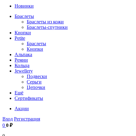
Новинки
Браслеты
Браслеты из кожи
Браслеты-спутники
Кнопки
Petite
Браслеты
Кнопки
Альпака
Ремни
Кольца
Jewellery
Подвески
Серьги
Цепочки
Ещё
Сертификаты
Акции
Вход
Регистрация
0
0 ₽
0