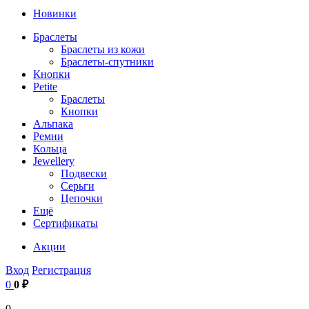
Новинки
Браслеты
Браслеты из кожи
Браслеты-спутники
Кнопки
Petite
Браслеты
Кнопки
Альпака
Ремни
Кольца
Jewellery
Подвески
Серьги
Цепочки
Ещё
Сертификаты
Акции
Вход
Регистрация
0
0 ₽
0