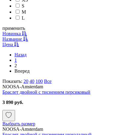
S
M
L
применить
Новинка
Название
Цена
Назад
1
2
Вперед
Показать:
20
40
100
Все
NOOSA-Amsterdam
Браслет двойной с тиснением персиковый
3 890 руб.
Выбрать размер
NOOSA-Amsterdam
Браслет двойной с тиснением шоколадный