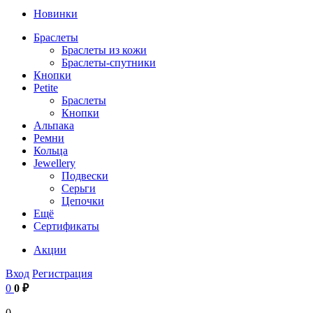
Новинки
Браслеты
Браслеты из кожи
Браслеты-спутники
Кнопки
Petite
Браслеты
Кнопки
Альпака
Ремни
Кольца
Jewellery
Подвески
Серьги
Цепочки
Ещё
Сертификаты
Акции
Вход
Регистрация
0
0 ₽
0