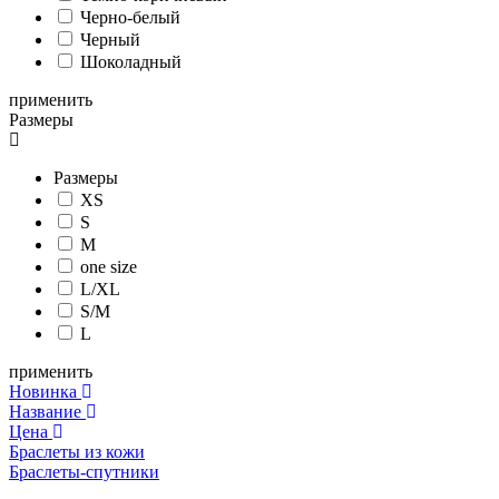
Черно-белый
Черный
Шоколадный
применить
Размеры
Размеры
XS
S
M
one size
L/XL
S/M
L
применить
Новинка
Название
Цена
Браслеты из кожи
Браслеты-спутники