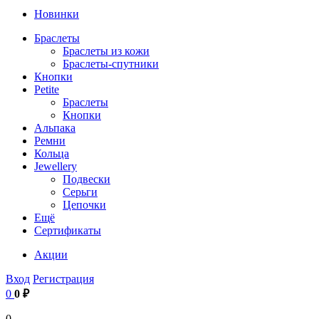
Новинки
Браслеты
Браслеты из кожи
Браслеты-спутники
Кнопки
Petite
Браслеты
Кнопки
Альпака
Ремни
Кольца
Jewellery
Подвески
Серьги
Цепочки
Ещё
Сертификаты
Акции
Вход
Регистрация
0
0 ₽
0