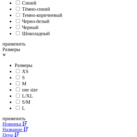
Синий
Тёмно-синий
Темно-коричневый
Черно-белый
Черный
Шоколадный
применить
Размеры
Размеры
XS
S
M
one size
L/XL
S/M
L
применить
Новинка
Название
Цена