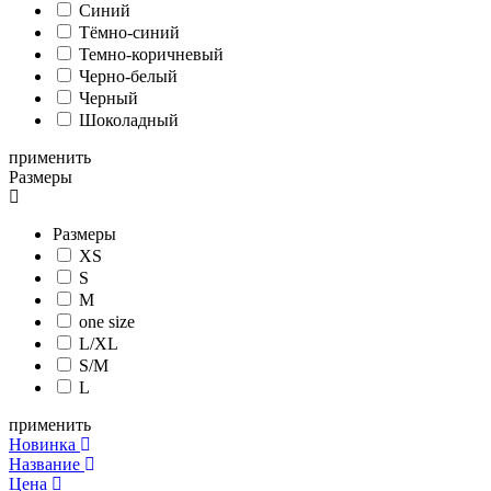
Синий
Тёмно-синий
Темно-коричневый
Черно-белый
Черный
Шоколадный
применить
Размеры
Размеры
XS
S
M
one size
L/XL
S/M
L
применить
Новинка
Название
Цена