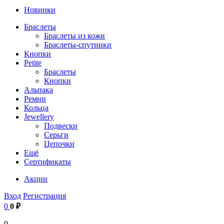
Новинки
Браслеты
Браслеты из кожи
Браслеты-спутники
Кнопки
Petite
Браслеты
Кнопки
Альпака
Ремни
Кольца
Jewellery
Подвески
Серьги
Цепочки
Ещё
Сертификаты
Акции
Вход
Регистрация
0
0 ₽
0