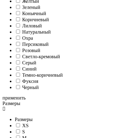
Желтый
Зеленый
Коньячный
Коричневый
Лиловый
Натуральный
Охра
Персиковый
Розовый
Светло-кремовый
Серый
Синий
Темно-коричневый
Фуксия
Черный
применить
Размеры
Размеры
XS
S
M