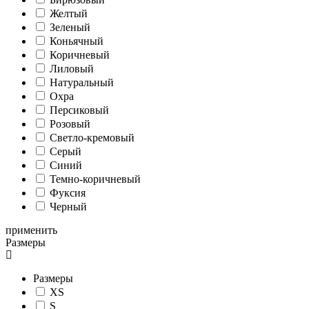
Желтый
Зеленый
Коньячный
Коричневый
Лиловый
Натуральный
Охра
Персиковый
Розовый
Светло-кремовый
Серый
Синий
Темно-коричневый
Фуксия
Черный
применить
Размеры
Размеры
XS
S