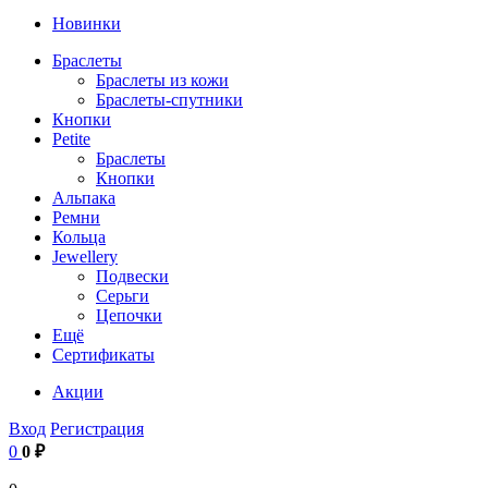
Новинки
Браслеты
Браслеты из кожи
Браслеты-спутники
Кнопки
Petite
Браслеты
Кнопки
Альпака
Ремни
Кольца
Jewellery
Подвески
Серьги
Цепочки
Ещё
Сертификаты
Акции
Вход
Регистрация
0
0 ₽