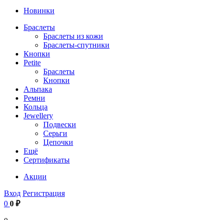
Новинки
Браслеты
Браслеты из кожи
Браслеты-спутники
Кнопки
Petite
Браслеты
Кнопки
Альпака
Ремни
Кольца
Jewellery
Подвески
Серьги
Цепочки
Ещё
Сертификаты
Акции
Вход
Регистрация
0
0 ₽