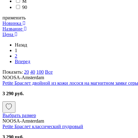
M
90
применить
Новинка
Название
Цена
Назад
1
2
Вперед
Показать:
20
40
100
Все
NOOSA-Amsterdam
Petite Браслет двойной из кожи лосося на магнитном замке сер
3 290 руб.
Выбрать размер
NOOSA-Amsterdam
Petite Браслет классический пудровый
3 290 руб.