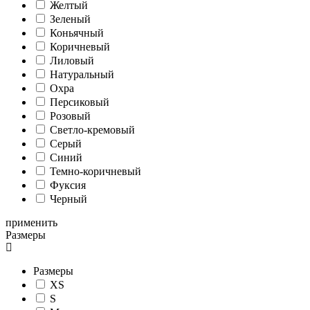
Желтый
Зеленый
Коньячный
Коричневый
Лиловый
Натуральный
Охра
Персиковый
Розовый
Светло-кремовый
Серый
Синий
Темно-коричневый
Фуксия
Черный
применить
Размеры
Размеры
XS
S