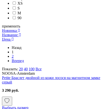
XS
S
M
90
применить
Новинка
Название
Цена
Назад
1
2
Вперед
Показать:
20
40
100
Все
NOOSA-Amsterdam
Petite Браслет двойной из кожи лосося на магнитном замке
серый
3 290 руб.
Выбрать размер