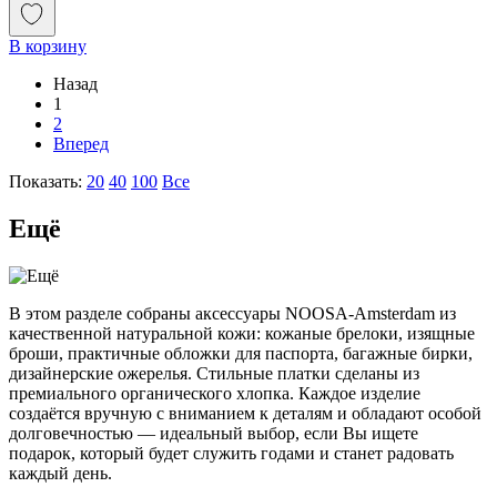
В корзину
Назад
1
2
Вперед
Показать:
20
40
100
Все
Ещё
В этом разделе собраны аксессуары NOOSA-Amsterdam из
качественной натуральной кожи: кожаные брелоки, изящные
броши, практичные обложки для паспорта, багажные бирки,
дизайнерские ожерелья. Стильные платки сделаны из
премиального органического хлопка. Каждое изделие
создаётся вручную с вниманием к деталям и обладают особой
долговечностью — идеальный выбор, если Вы ищете
подарок, который будет служить годами и станет радовать
каждый день.