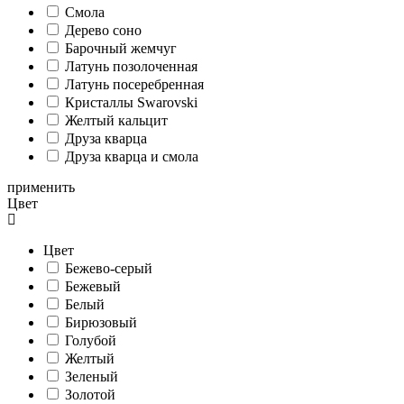
Смола
Дерево соно
Барочный жемчуг
Латунь позолоченная
Латунь посеребренная
Кристаллы Swarovski
Желтый кальцит
Друза кварца
Друза кварца и смола
применить
Цвет
Цвет
Бежево-серый
Бежевый
Белый
Бирюзовый
Голубой
Желтый
Зеленый
Золотой