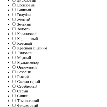
Бирюзовый
Бронзовый
Винный
Голубой
Желтый
Зеленый
Золотой
Коралловый
Коричневый
Красный
Красный с Синим
Лиловый
Медный
Мультиколор
Оранжевый
Розовый
Рыжий
Светло-серый
Серебряный
Серый
Синий
Тёмно-синий
Фиолетовый