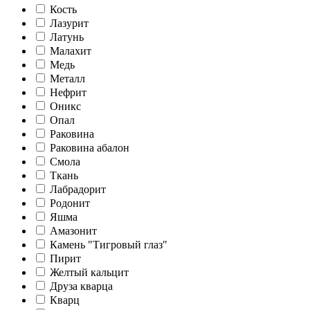
Кость
Лазурит
Латунь
Малахит
Медь
Металл
Нефрит
Оникс
Опал
Раковина
Раковина абалон
Смола
Ткань
Лабрадорит
Родонит
Яшма
Амазонит
Камень "Тигровый глаз"
Пирит
Желтый кальцит
Друза кварца
Кварц