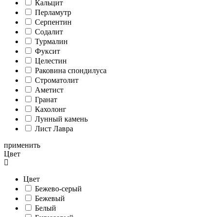
Кальцит
Перламутр
Серпентин
Содалит
Турмалин
Фуксит
Целестин
Раковина спондилуса
Cтроматолит
Аметист
Гранат
Кахолонг
Лунный камень
Лист Лавра
применить
Цвет
Цвет
Бежево-серый
Бежевый
Белый