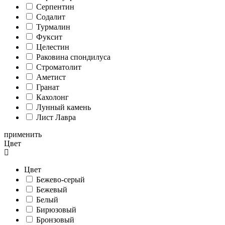
Серпентин
Содалит
Турмалин
Фуксит
Целестин
Раковина спондилуса
Cтроматолит
Аметист
Гранат
Кахолонг
Лунный камень
Лист Лавра
применить
Цвет
Цвет
Бежево-серый
Бежевый
Белый
Бирюзовый
Бронзовый