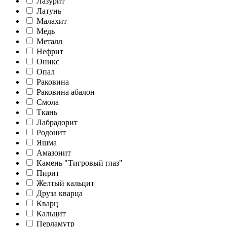
Лазурит
Латунь
Малахит
Медь
Металл
Нефрит
Оникс
Опал
Раковина
Раковина абалон
Смола
Ткань
Лабрадорит
Родонит
Яшма
Амазонит
Камень "Тигровый глаз"
Пирит
Желтый кальцит
Друза кварца
Кварц
Кальцит
Перламутр