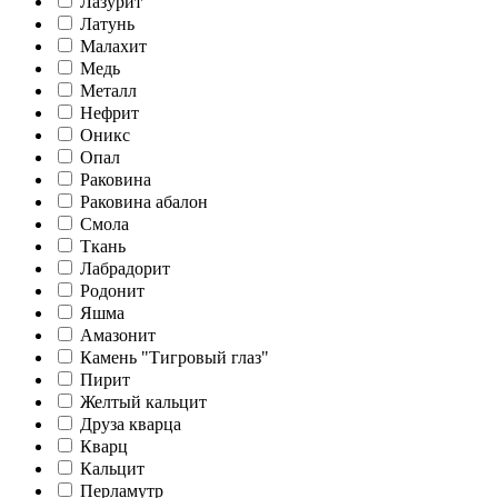
Лазурит
Латунь
Малахит
Медь
Металл
Нефрит
Оникс
Опал
Раковина
Раковина абалон
Смола
Ткань
Лабрадорит
Родонит
Яшма
Амазонит
Камень "Тигровый глаз"
Пирит
Желтый кальцит
Друза кварца
Кварц
Кальцит
Перламутр