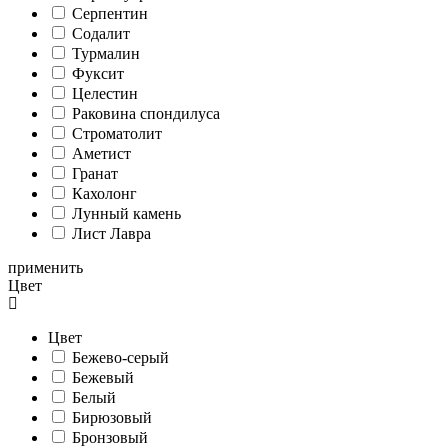
Серпентин
Содалит
Турмалин
Фуксит
Целестин
Раковина спондилуса
Cтроматолит
Аметист
Гранат
Кахолонг
Лунный камень
Лист Лавра
применить
Цвет
Цвет
Бежево-серый
Бежевый
Белый
Бирюзовый
Бронзовый