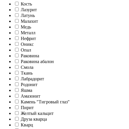
Кость
Лазурит
Латунь
Малахит
Медь
Металл
Нефрит
Оникс
Опал
Раковина
Раковина абалон
Смола
Ткань
Лабрадорит
Родонит
Яшма
Амазонит
Камень "Тигровый глаз"
Пирит
Желтый кальцит
Друза кварца
Кварц