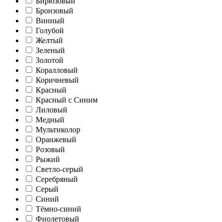
Бирюзовый
Бронзовый
Винный
Голубой
Желтый
Зеленый
Золотой
Коралловый
Коричневый
Красный
Красный с Синим
Лиловый
Медный
Мультиколор
Оранжевый
Розовый
Рыжий
Светло-серый
Серебряный
Серый
Синий
Тёмно-синий
Фиолетовый