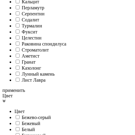
Кальцит
Перламутр
Серпентин
Содалит
Турмалин
Фуксит
Целестин
Раковина спондилуса
Cтроматолит
Аметист
Гранат
Кахолонг
Лунный камень
Лист Лавра
применить
Цвет
Цвет
Бежево-серый
Бежевый
Белый