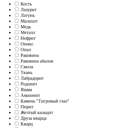
Кость
Лазурит
Латунь
Малахит
Медь
Металл
Нефрит
Оникс
Опал
Раковина
Раковина абалон
Смола
Ткань
Лабрадорит
Родонит
Яшма
Амазонит
Камень "Тигровый глаз"
Пирит
Желтый кальцит
Друза кварца
Кварц