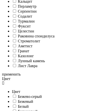
Кальцит
Перламутр
Серпентин
Содалит
Турмалин
Фуксит
Целестин
Раковина спондилуса
Cтроматолит
Аметист
Гранат
Кахолонг
Лунный камень
Лист Лавра
применить
Цвет
Цвет
Бежево-серый
Бежевый
Белый