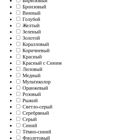
Бирюзовый
Бронзовый
Винный
Голубой
Желтый
Зеленый
Золотой
Коралловый
Коричневый
Красный
Красный с Синим
Лиловый
Медный
Мультиколор
Оранжевый
Розовый
Рыжий
Светло-серый
Серебряный
Серый
Синий
Тёмно-синий
Фиолетовый