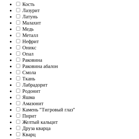
Кость
Лазурит
Латунь
Малахит
Медь
Металл
Нефрит
Оникс
Опал
Раковина
Раковина абалон
Смола
Ткань
Лабрадорит
Родонит
Яшма
Амазонит
Камень "Тигровый глаз"
Пирит
Желтый кальцит
Друза кварца
Кварц