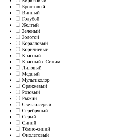
Бирюзовый
Бронзовый
Винный
Голубой
Желтый
Зеленый
Золотой
Коралловый
Коричневый
Красный
Красный с Синим
Лиловый
Медный
Мультиколор
Оранжевый
Розовый
Рыжий
Светло-серый
Серебряный
Серый
Синий
Тёмно-синий
Фиолетовый