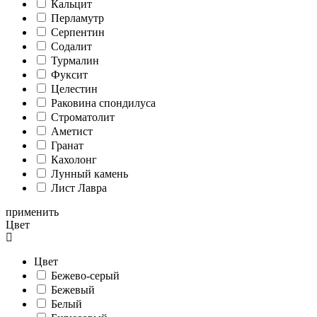
Кальцит
Перламутр
Серпентин
Содалит
Турмалин
Фуксит
Целестин
Раковина спондилуса
Cтроматолит
Аметист
Гранат
Кахолонг
Лунный камень
Лист Лавра
применить
Цвет
Цвет
Бежево-серый
Бежевый
Белый