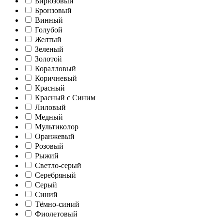
Бирюзовый
Бронзовый
Винный
Голубой
Желтый
Зеленый
Золотой
Коралловый
Коричневый
Красный
Красный с Синим
Лиловый
Медный
Мультиколор
Оранжевый
Розовый
Рыжий
Светло-серый
Серебряный
Серый
Синий
Тёмно-синий
Фиолетовый