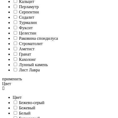
Кальцит
Перламутр
Серпентин
Содалит
Турмалин
Фуксит
Целестин
Раковина спондилуса
Cтроматолит
Аметист
Гранат
Кахолонг
Лунный камень
Лист Лавра
применить
Цвет
Цвет
Бежево-серый
Бежевый
Белый