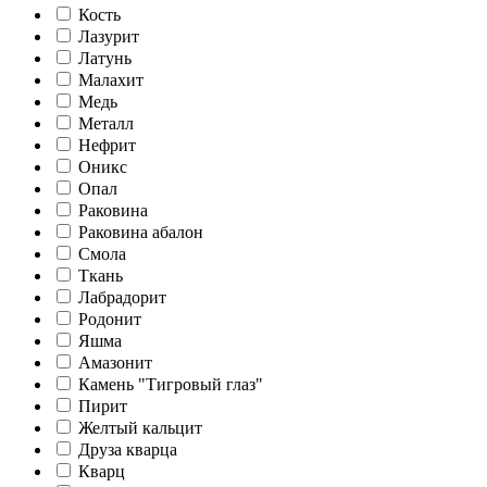
Кость
Лазурит
Латунь
Малахит
Медь
Металл
Нефрит
Оникс
Опал
Раковина
Раковина абалон
Смола
Ткань
Лабрадорит
Родонит
Яшма
Амазонит
Камень "Тигровый глаз"
Пирит
Желтый кальцит
Друза кварца
Кварц