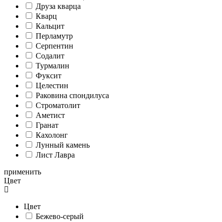
Друза кварца
Кварц
Кальцит
Перламутр
Серпентин
Содалит
Турмалин
Фуксит
Целестин
Раковина спондилуса
Cтроматолит
Аметист
Гранат
Кахолонг
Лунный камень
Лист Лавра
применить
Цвет
Цвет
Бежево-серый