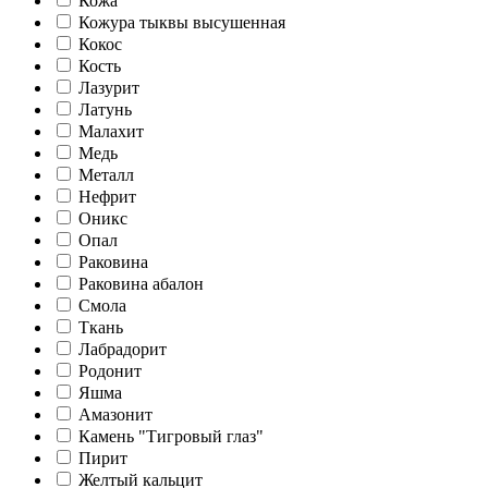
Кожа
Кожура тыквы высушенная
Кокос
Кость
Лазурит
Латунь
Малахит
Медь
Металл
Нефрит
Оникс
Опал
Раковина
Раковина абалон
Смола
Ткань
Лабрадорит
Родонит
Яшма
Амазонит
Камень "Тигровый глаз"
Пирит
Желтый кальцит