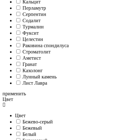
Кальцит
Перламутр
Серпентин
Содалит
Турмалин
Фуксит
Целестин
Раковина спондилуса
Cтроматолит
Аметист
Гранат
Кахолонг
Лунный камень
Лист Лавра
применить
Цвет
Цвет
Бежево-серый
Бежевый
Белый