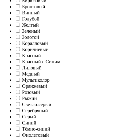
Бирюзовый
Бронзовый
Винный
Голубой
Желтый
Зеленый
Золотой
Коралловый
Коричневый
Красный
Красный с Синим
Лиловый
Медный
Мультиколор
Оранжевый
Розовый
Рыжий
Светло-серый
Серебряный
Серый
Синий
Тёмно-синий
Фиолетовый