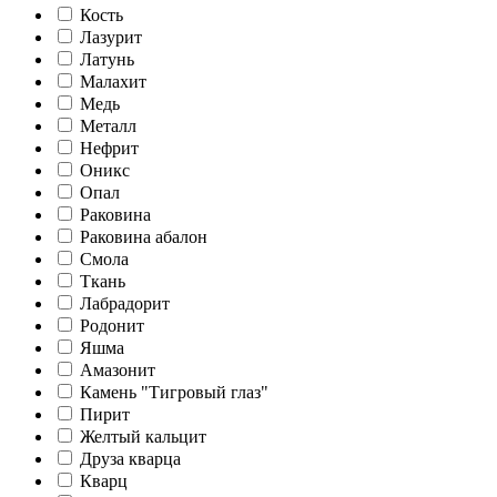
Кость
Лазурит
Латунь
Малахит
Медь
Металл
Нефрит
Оникс
Опал
Раковина
Раковина абалон
Смола
Ткань
Лабрадорит
Родонит
Яшма
Амазонит
Камень "Тигровый глаз"
Пирит
Желтый кальцит
Друза кварца
Кварц