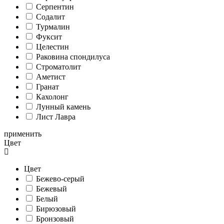
Серпентин
Содалит
Турмалин
Фуксит
Целестин
Раковина спондилуса
Cтроматолит
Аметист
Гранат
Кахолонг
Лунный камень
Лист Лавра
применить
Цвет
Цвет
Бежево-серый
Бежевый
Белый
Бирюзовый
Бронзовый