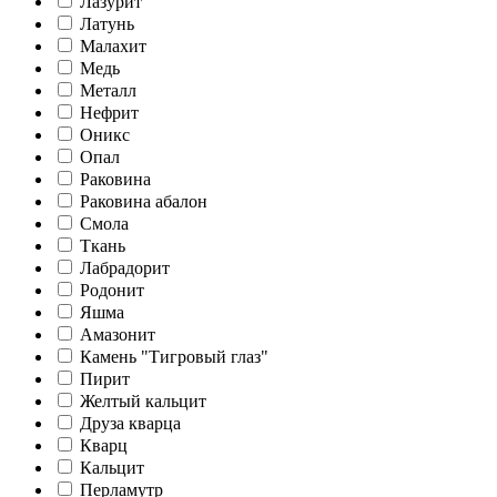
Лазурит
Латунь
Малахит
Медь
Металл
Нефрит
Оникс
Опал
Раковина
Раковина абалон
Смола
Ткань
Лабрадорит
Родонит
Яшма
Амазонит
Камень "Тигровый глаз"
Пирит
Желтый кальцит
Друза кварца
Кварц
Кальцит
Перламутр