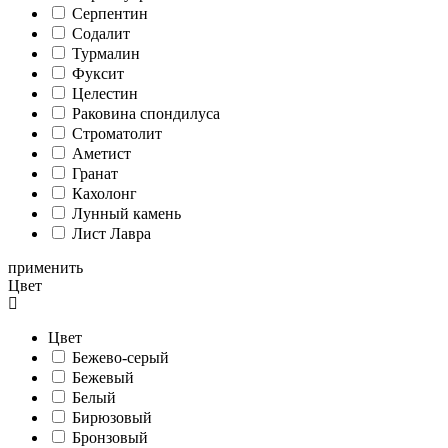
Серпентин
Содалит
Турмалин
Фуксит
Целестин
Раковина спондилуса
Cтроматолит
Аметист
Гранат
Кахолонг
Лунный камень
Лист Лавра
применить
Цвет
Цвет
Бежево-серый
Бежевый
Белый
Бирюзовый
Бронзовый