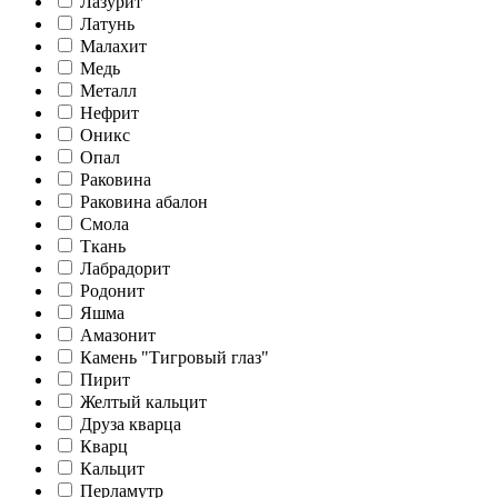
Лазурит
Латунь
Малахит
Медь
Металл
Нефрит
Оникс
Опал
Раковина
Раковина абалон
Смола
Ткань
Лабрадорит
Родонит
Яшма
Амазонит
Камень "Тигровый глаз"
Пирит
Желтый кальцит
Друза кварца
Кварц
Кальцит
Перламутр