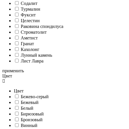
Содалит
Турмалин
Фуксит
Целестин
Раковина спондилуса
Cтроматолит
Аметист
Гранат
Кахолонг
Лунный камень
Лист Лавра
применить
Цвет
Цвет
Бежево-серый
Бежевый
Белый
Бирюзовый
Бронзовый
Винный