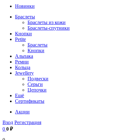
Новинки
Браслеты
Браслеты из кожи
Браслеты-спутники
Кнопки
Petite
Браслеты
Кнопки
Альпака
Ремни
Кольца
Jewellery
Подвески
Серьги
Цепочки
Ещё
Сертификаты
Акции
Вход
Регистрация
0
0 ₽
0