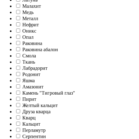
Малахит
Медь
Металл
Нефрит
Оникс
Опал
Раковина
Раковина абалон
Смола
Ткань
Лабрадорит
Родонит
Яшма
Амазонит
Камень "Тигровый глаз"
Пирит
Желтый кальцит
Друза кварца
Кварц
Кальцит
Перламутр
Серпентин