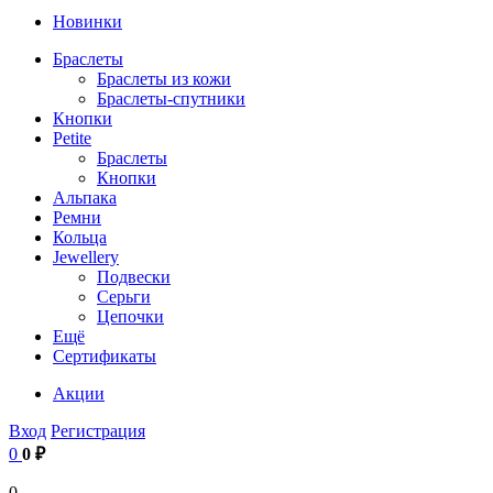
Новинки
Браслеты
Браслеты из кожи
Браслеты-спутники
Кнопки
Petite
Браслеты
Кнопки
Альпака
Ремни
Кольца
Jewellery
Подвески
Серьги
Цепочки
Ещё
Сертификаты
Акции
Вход
Регистрация
0
0 ₽
0