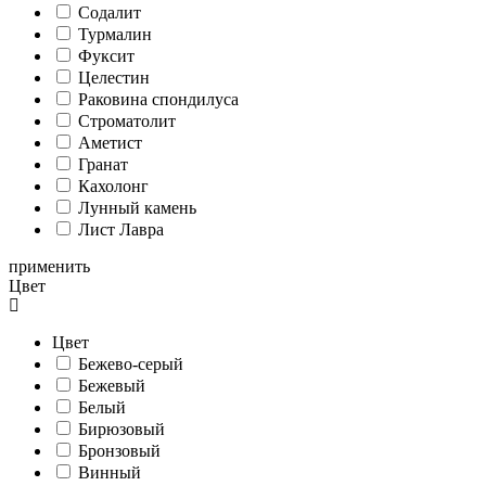
Содалит
Турмалин
Фуксит
Целестин
Раковина спондилуса
Cтроматолит
Аметист
Гранат
Кахолонг
Лунный камень
Лист Лавра
применить
Цвет
Цвет
Бежево-серый
Бежевый
Белый
Бирюзовый
Бронзовый
Винный