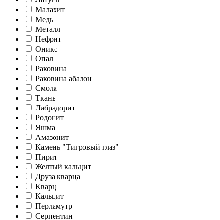
Малахит
Медь
Металл
Нефрит
Оникс
Опал
Раковина
Раковина абалон
Смола
Ткань
Лабрадорит
Родонит
Яшма
Амазонит
Камень "Тигровый глаз"
Пирит
Желтый кальцит
Друза кварца
Кварц
Кальцит
Перламутр
Серпентин