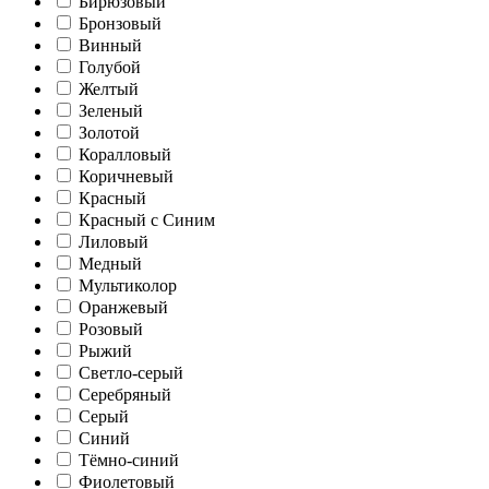
Бирюзовый
Бронзовый
Винный
Голубой
Желтый
Зеленый
Золотой
Коралловый
Коричневый
Красный
Красный с Синим
Лиловый
Медный
Мультиколор
Оранжевый
Розовый
Рыжий
Светло-серый
Серебряный
Серый
Синий
Тёмно-синий
Фиолетовый