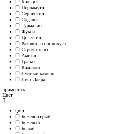
Кальцит
Перламутр
Серпентин
Содалит
Турмалин
Фуксит
Целестин
Раковина спондилуса
Cтроматолит
Аметист
Гранат
Кахолонг
Лунный камень
Лист Лавра
применить
Цвет
Цвет
Бежево-серый
Бежевый
Белый