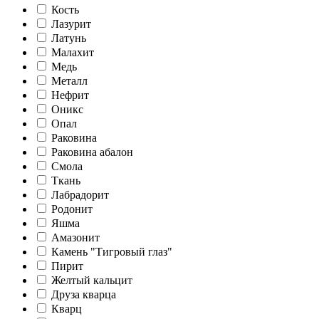
Кость
Лазурит
Латунь
Малахит
Медь
Металл
Нефрит
Оникс
Опал
Раковина
Раковина абалон
Смола
Ткань
Лабрадорит
Родонит
Яшма
Амазонит
Камень "Тигровый глаз"
Пирит
Желтый кальцит
Друза кварца
Кварц