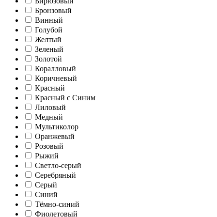
Бирюзовый
Бронзовый
Винный
Голубой
Желтый
Зеленый
Золотой
Коралловый
Коричневый
Красный
Красный с Синим
Лиловый
Медный
Мультиколор
Оранжевый
Розовый
Рыжий
Светло-серый
Серебряный
Серый
Синий
Тёмно-синий
Фиолетовый