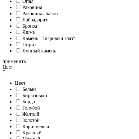
Опал
Раковина
Раковина абалон
Лабрадорит
Бронза
Яшма
Камень "Тигровый глаз"
Пирит
Лунный камень
применить
Цвет
Цвет
Белый
Бирюзовый
Бордо
Голубой
Желтый
Золотой
Коричневый
Красный
Медный