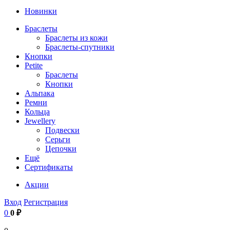
Новинки
Браслеты
Браслеты из кожи
Браслеты-спутники
Кнопки
Petite
Браслеты
Кнопки
Альпака
Ремни
Кольца
Jewellery
Подвески
Серьги
Цепочки
Ещё
Сертификаты
Акции
Вход
Регистрация
0
0 ₽