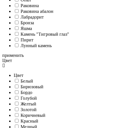
Раковина
Раковина абалон
Лабрадорит
Бронза
Яшма
Камень "Тигровый глаз"
Пирит
Лунный камень
применить
Цвет
Цвет
Белый
Бирюзовый
Бордо
Голубой
Желтый
Золотой
Коричневый
Красный
Медный