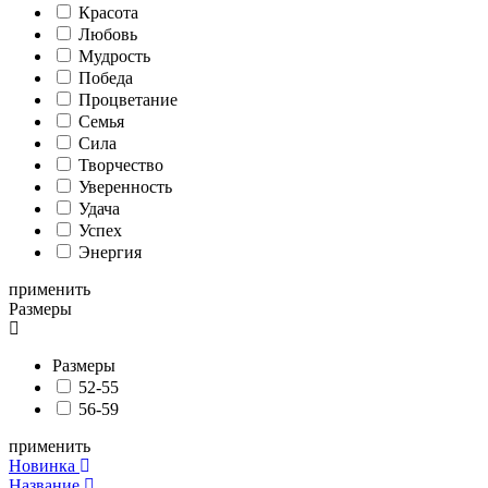
Красота
Любовь
Мудрость
Победа
Процветание
Семья
Сила
Творчество
Уверенность
Удача
Успех
Энергия
применить
Размеры
Размеры
52-55
56-59
применить
Новинка
Название