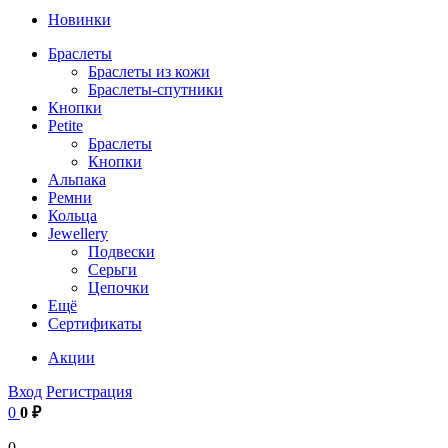
Новинки
Браслеты
Браслеты из кожи
Браслеты-спутники
Кнопки
Petite
Браслеты
Кнопки
Альпака
Ремни
Кольца
Jewellery
Подвески
Серьги
Цепочки
Ещё
Сертификаты
Акции
Вход
Регистрация
0
0 ₽
0