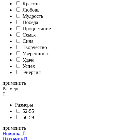
Красота
Любовь
Мудрость
Победа
Процветание
Семья
Сила
Творчество
Уверенность
Удача
Успех
Энергия
применить
Размеры
Размеры
52-55
56-59
применить
Новинка
Название