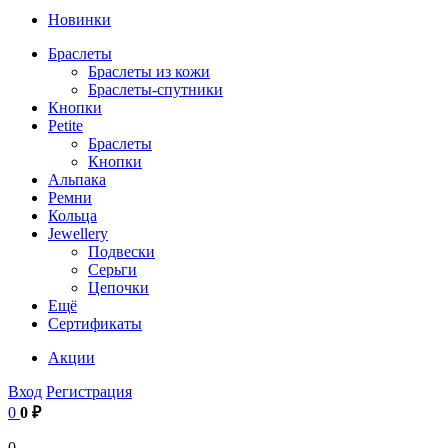
Новинки
Браслеты
Браслеты из кожи
Браслеты-спутники
Кнопки
Petite
Браслеты
Кнопки
Альпака
Ремни
Кольца
Jewellery
Подвески
Серьги
Цепочки
Ещё
Сертификаты
Акции
Вход
Регистрация
0
0 ₽
0