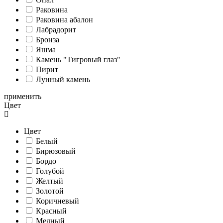
Раковина
Раковина абалон
Лабрадорит
Бронза
Яшма
Камень "Тигровый глаз"
Пирит
Лунный камень
применить
Цвет
Цвет
Белый
Бирюзовый
Бордо
Голубой
Желтый
Золотой
Коричневый
Красный
Медный