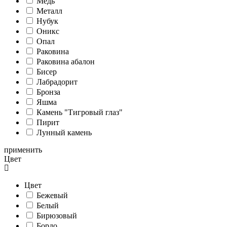
Медь
Металл
Нубук
Оникс
Опал
Раковина
Раковина абалон
Бисер
Лабрадорит
Бронза
Яшма
Камень "Тигровый глаз"
Пирит
Лунный камень
применить
Цвет
Цвет
Бежевый
Белый
Бирюзовый
Бордо