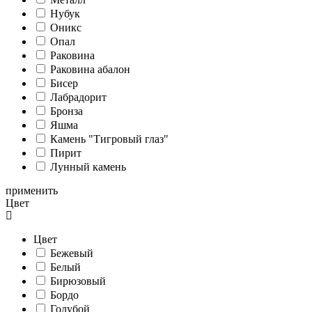
Нубук
Оникс
Опал
Раковина
Раковина абалон
Бисер
Лабрадорит
Бронза
Яшма
Камень "Тигровый глаз"
Пирит
Лунный камень
применить
Цвет
Цвет
Бежевый
Белый
Бирюзовый
Бордо
Голубой