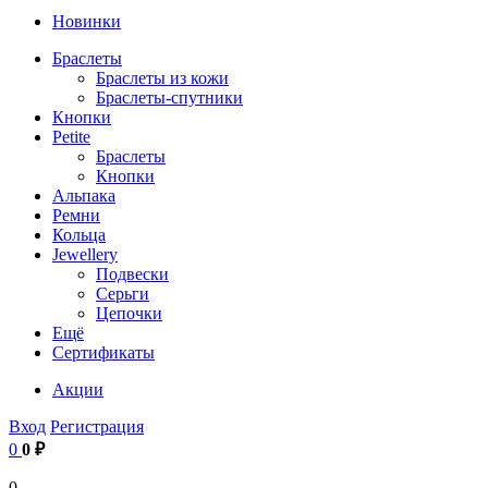
Новинки
Браслеты
Браслеты из кожи
Браслеты-спутники
Кнопки
Petite
Браслеты
Кнопки
Альпака
Ремни
Кольца
Jewellery
Подвески
Серьги
Цепочки
Ещё
Сертификаты
Акции
Вход
Регистрация
0
0 ₽
0