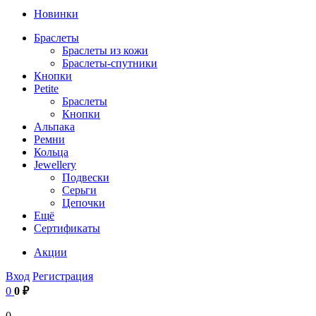
Новинки
Браслеты
Браслеты из кожи
Браслеты-спутники
Кнопки
Petite
Браслеты
Кнопки
Альпака
Ремни
Кольца
Jewellery
Подвески
Серьги
Цепочки
Ещё
Сертификаты
Акции
Вход
Регистрация
0
0 ₽
0