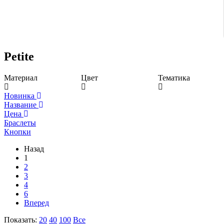
Petite
Материал
Цвет
Тематика
Новинка
Название
Цена
Браслеты
Кнопки
Назад
1
2
3
4
6
Вперед
Показать:
20
40
100
Все