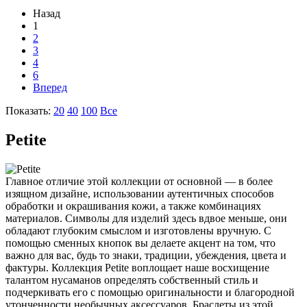
Назад
1
2
3
4
6
Вперед
Показать:
20
40
100
Все
Petite
Главное отличие этой коллекции от основной — в более
изящном дизайне, использовании аутентичных способов
обработки и окрашивания кожи, а также комбинациях
материалов. Символы для изделий здесь вдвое меньше, они
обладают глубоким смыслом и изготовлены вручную. С
помощью сменных кнопок вы делаете акцент на том, что
важно для вас, будь то знаки, традиции, убеждения, цвета и
фактуры. Коллекция Petite воплощает наше восхищение
талантом нусаманов определять собственный стиль и
подчеркивать его с помощью оригинальности и благородной
утонченности необычных аксессуаров. Браслеты из этой