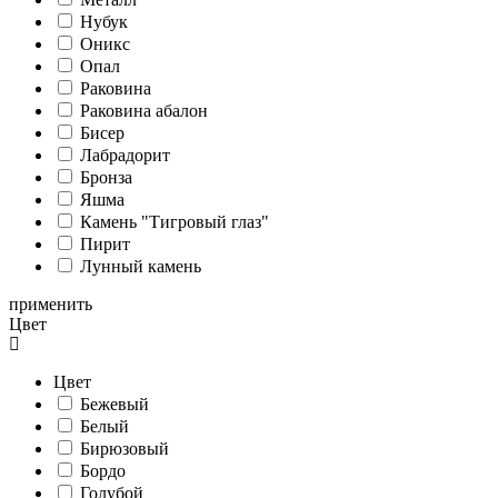
Нубук
Оникс
Опал
Раковина
Раковина абалон
Бисер
Лабрадорит
Бронза
Яшма
Камень "Тигровый глаз"
Пирит
Лунный камень
применить
Цвет
Цвет
Бежевый
Белый
Бирюзовый
Бордо
Голубой