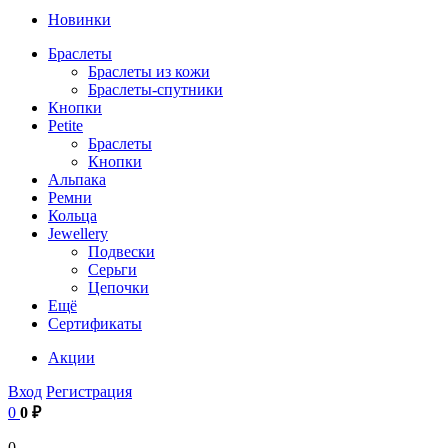
Новинки
Браслеты
Браслеты из кожи
Браслеты-спутники
Кнопки
Petite
Браслеты
Кнопки
Альпака
Ремни
Кольца
Jewellery
Подвески
Серьги
Цепочки
Ещё
Сертификаты
Акции
Вход
Регистрация
0
0 ₽
0