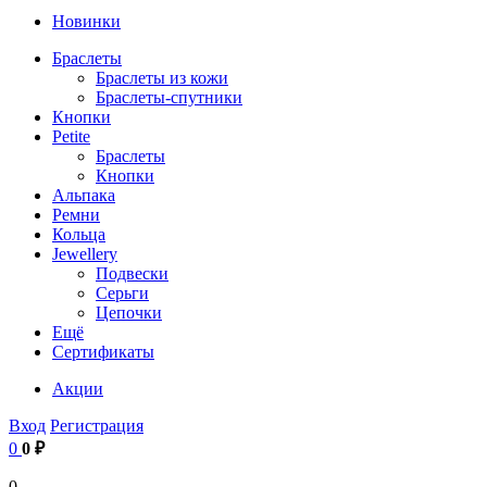
Новинки
Браслеты
Браслеты из кожи
Браслеты-спутники
Кнопки
Petite
Браслеты
Кнопки
Альпака
Ремни
Кольца
Jewellery
Подвески
Серьги
Цепочки
Ещё
Сертификаты
Акции
Вход
Регистрация
0
0 ₽
0