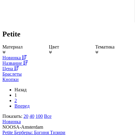
Petite
Материал
Цвет
Тематика
Новинка
Название
Цена
Браслеты
Кнопки
Назад
1
2
Вперед
Показать:
20
40
100
Все
Новинка
NOOSA-Amsterdam
Petite Берберы: Богиня Тизири