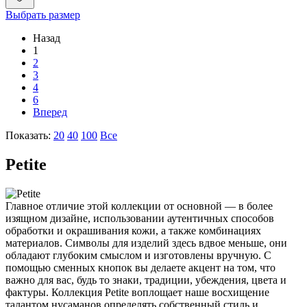
Выбрать размер
Назад
1
2
3
4
6
Вперед
Показать:
20
40
100
Все
Petite
Главное отличие этой коллекции от основной — в более
изящном дизайне, использовании аутентичных способов
обработки и окрашивания кожи, а также комбинациях
материалов. Символы для изделий здесь вдвое меньше, они
обладают глубоким смыслом и изготовлены вручную. С
помощью сменных кнопок вы делаете акцент на том, что
важно для вас, будь то знаки, традиции, убеждения, цвета и
фактуры. Коллекция Petite воплощает наше восхищение
талантом нусаманов определять собственный стиль и