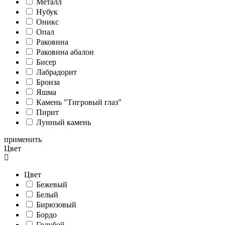
Металл
Нубук
Оникс
Опал
Раковина
Раковина абалон
Бисер
Лабрадорит
Бронза
Яшма
Камень "Тигровый глаз"
Пирит
Лунный камень
применить
Цвет
Цвет
Бежевый
Белый
Бирюзовый
Бордо
Голубой