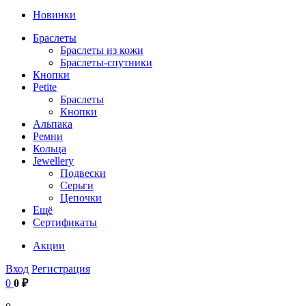
Новинки
Браслеты
Браслеты из кожи
Браслеты-спутники
Кнопки
Petite
Браслеты
Кнопки
Альпака
Ремни
Кольца
Jewellery
Подвески
Серьги
Цепочки
Ещё
Сертификаты
Акции
Вход
Регистрация
0
0 ₽