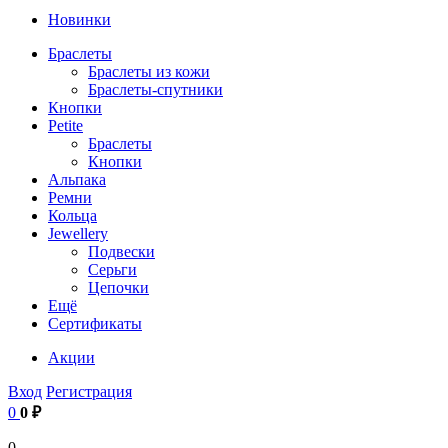
Новинки
Браслеты
Браслеты из кожи
Браслеты-спутники
Кнопки
Petite
Браслеты
Кнопки
Альпака
Ремни
Кольца
Jewellery
Подвески
Серьги
Цепочки
Ещё
Сертификаты
Акции
Вход
Регистрация
0
0 ₽
0