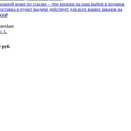
альной кожи по ссылке – три кнопки на наш выбор в подарок
оставка в пункт выдачи действует для всех ваших заказов на
000₽
terdam
с L
 руб.