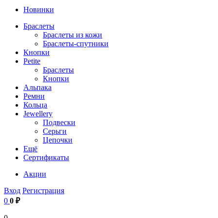
Новинки
Браслеты
Браслеты из кожи
Браслеты-спутники
Кнопки
Petite
Браслеты
Кнопки
Альпака
Ремни
Кольца
Jewellery
Подвески
Серьги
Цепочки
Ещё
Сертификаты
Акции
Вход
Регистрация
0
0 ₽
0