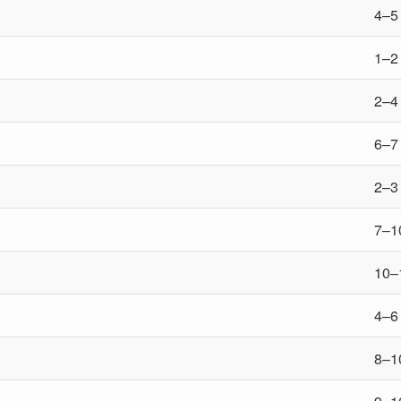
4–5
1–2
2–4
6–7
2–3
7–1
10–
4–6
8–1