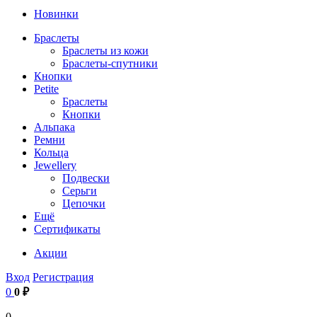
Новинки
Браслеты
Браслеты из кожи
Браслеты-спутники
Кнопки
Petite
Браслеты
Кнопки
Альпака
Ремни
Кольца
Jewellery
Подвески
Серьги
Цепочки
Ещё
Сертификаты
Акции
Вход
Регистрация
0
0 ₽
0