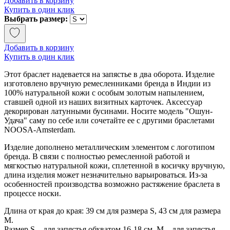
Добавить в корзину
Купить в один клик
Выбрать размер:
Добавить в корзину
Купить в один клик
Этот браслет надевается на запястье в два оборота. Изделие
изготовлено вручную ремесленниками бренда в Индии из
100% натуральной кожи с особым золотым напылением,
ставшей одной из наших визитных карточек. Аксессуар
декорирован латунными бусинами. Носите модель "Ошун-
Удача" саму по себе или сочетайте ее с другими браслетами
NOOSA-Amsterdam.
Изделие дополнено металлическим элементом с логотипом
бренда. В связи с полностью ремесленной работой и
мягкостью натуральной кожи, сплетенной в косичку вручную,
длина изделия может незначительно варьироваться. Из-за
особенностей производства возможно растяжение браслета в
процессе носки.
Длина от края до края: 39 см для размера S, 43 см для размера
M.
Размер S – для запястья обхватом 16-18 см, М – для запястья