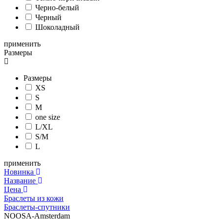
Черно-белый
Черный
Шоколадный
применить
Размеры
Размеры
XS
S
M
one size
L/XL
S/M
L
применить
Новинка
Название
Цена
Браслеты из кожи
Браслеты-спутники
NOOSA-Amsterdam