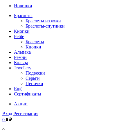
Новинки
Браслеты
Браслеты из кожи
Браслеты-спутники
Кнопки
Petite
Браслеты
Кнопки
Альпака
Ремни
Кольца
Jewellery
Подвески
Серьги
Цепочки
Ещё
Сертификаты
Акции
Вход
Регистрация
0
0 ₽
0