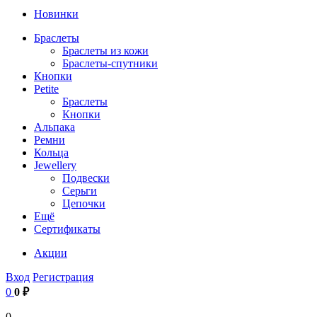
Новинки
Браслеты
Браслеты из кожи
Браслеты-спутники
Кнопки
Petite
Браслеты
Кнопки
Альпака
Ремни
Кольца
Jewellery
Подвески
Серьги
Цепочки
Ещё
Сертификаты
Акции
Вход
Регистрация
0
0 ₽
0