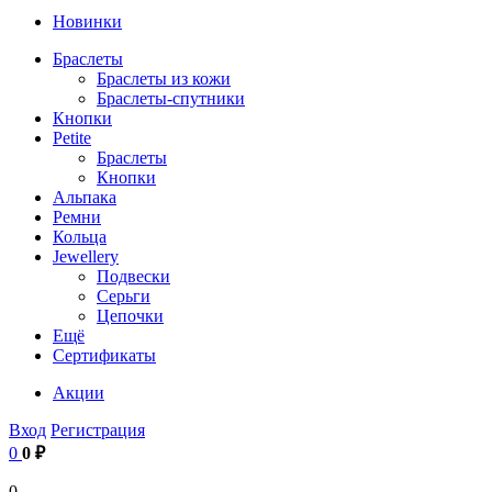
Новинки
Браслеты
Браслеты из кожи
Браслеты-спутники
Кнопки
Petite
Браслеты
Кнопки
Альпака
Ремни
Кольца
Jewellery
Подвески
Серьги
Цепочки
Ещё
Сертификаты
Акции
Вход
Регистрация
0
0 ₽
0