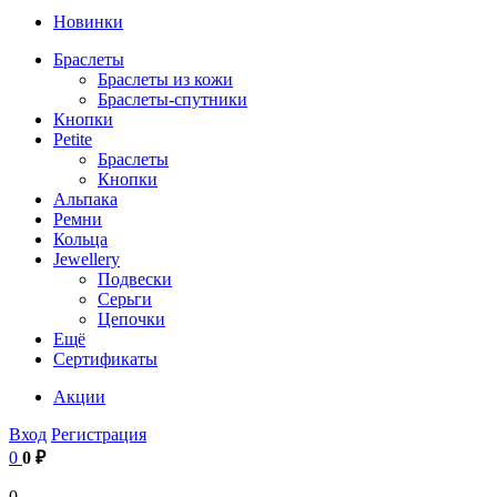
Новинки
Браслеты
Браслеты из кожи
Браслеты-спутники
Кнопки
Petite
Браслеты
Кнопки
Альпака
Ремни
Кольца
Jewellery
Подвески
Серьги
Цепочки
Ещё
Сертификаты
Акции
Вход
Регистрация
0
0 ₽
0