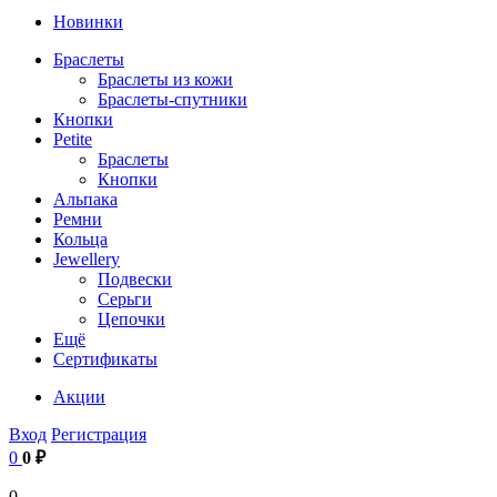
Новинки
Браслеты
Браслеты из кожи
Браслеты-спутники
Кнопки
Petite
Браслеты
Кнопки
Альпака
Ремни
Кольца
Jewellery
Подвески
Серьги
Цепочки
Ещё
Сертификаты
Акции
Вход
Регистрация
0
0 ₽
0