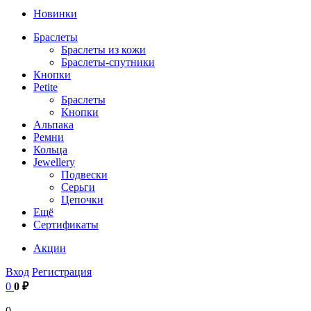
Новинки
Браслеты
Браслеты из кожи
Браслеты-спутники
Кнопки
Petite
Браслеты
Кнопки
Альпака
Ремни
Кольца
Jewellery
Подвески
Серьги
Цепочки
Ещё
Сертификаты
Акции
Вход
Регистрация
0
0 ₽
0