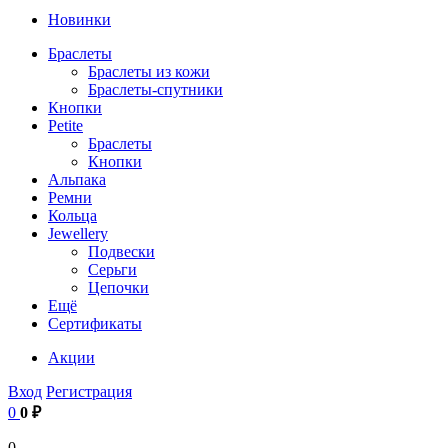
Новинки
Браслеты
Браслеты из кожи
Браслеты-спутники
Кнопки
Petite
Браслеты
Кнопки
Альпака
Ремни
Кольца
Jewellery
Подвески
Серьги
Цепочки
Ещё
Сертификаты
Акции
Вход
Регистрация
0
0 ₽
0